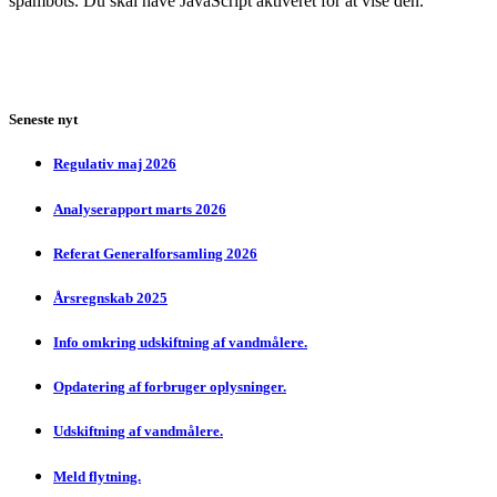
spambots. Du skal have JavaScript aktiveret for at vise den.
Seneste nyt
Regulativ maj 2026
Analyserapport marts 2026
Referat Generalforsamling 2026
Årsregnskab 2025
Info omkring udskiftning af vandmålere.
Opdatering af forbruger oplysninger.
Udskiftning af vandmålere.
Meld flytning.