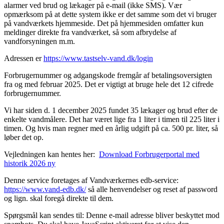
alarmer ved brud og lækager på e-mail (ikke SMS). Vær
opmærksom på at dette system ikke er det samme som det vi bruger
på vandværkets hjemmeside. Det på hjemmesiden omfatter kun
meldinger direkte fra vandværket, så som afbrydelse af
vandforsyningen m.m.
Adressen er
https://www.tastselv-vand.dk/login
Forbrugernummer og adgangskode fremgår af betalingsoversigten
fra og med februar 2025. Det er vigtigt at bruge hele det 12 cifrede
forbrugernummer.
Vi har siden d. 1 december 2025 fundet 35 lækager og brud efter de
enkelte vandmålere. Det har været lige fra 1 liter i timen til 225 liter i
timen. Og hvis man regner med en årlig udgift på ca. 500 pr. liter, så
løber det op.
Vejledningen kan hentes her:
Download Forbrugerportal med
historik 2026 ny
Denne service foretages af Vandværkernes edb-service:
https://www.vand-edb.dk/
så alle henvendelser og reset af password
og lign. skal foregå direkte til dem.
Spørgsmål kan sendes til:
Denne e-mail adresse bliver beskyttet mod